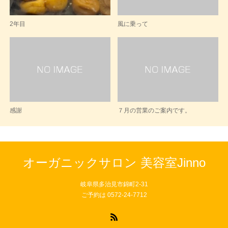
2年目
風に乗って
感謝
７月の営業のご案内です。
オーガニックサロン 美容室Jinno
岐阜県多治見市錦町2-31
ご予約は 0572-24-7712
RSS