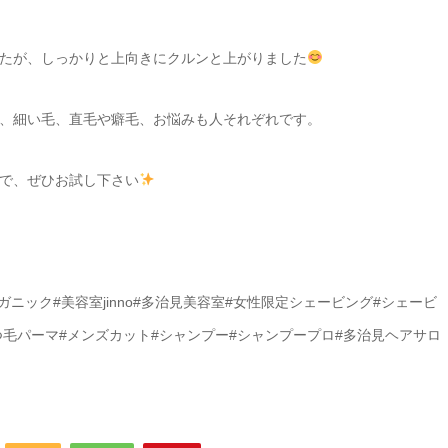
たが、しっかりと上向きにクルンと上がりました
、細い毛、直毛や癖毛、お悩みも人それぞれです。
で、ぜひお試し下さい
ニック#美容室jinno#多治見美容室#女性限定シェービング#シェービ
つ毛パーマ#メンズカット#シャンプー#シャンプープロ#多治見ヘアサロ