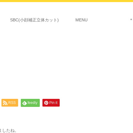
SBC(小顔補正立体カット)
MENU ＊詳細につ
RSS
feedly
Pin it
ましたね。