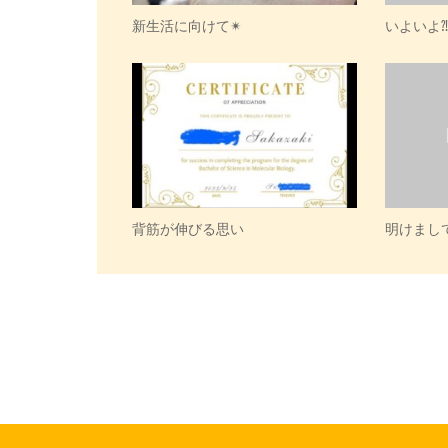
新生活に向けて✴︎
いよいよ⁈
背筋が伸びる思い
明けまし