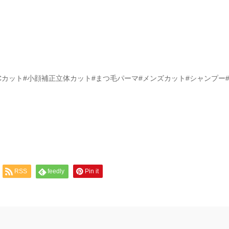
Cカット#小顔補正立体カット#まつ毛パーマ#メンズカット#シャンプー
RSS
feedly
Pin it