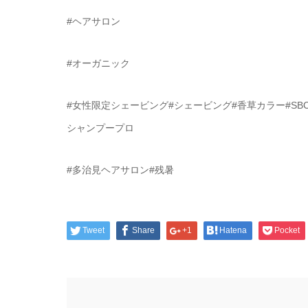
#ヘアサロン
#オーガニック
#女性限定シェービング#シェービング#香草カラー#SB
シャンプープロ
#多治見ヘアサロン#残暑
Tweet
Share
+1
Hatena
Pocket