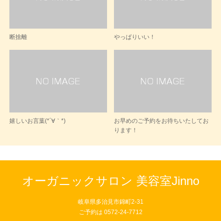
断捨離
やっぱりいい！
嬉しいお言葉(*´∀｀*)
お早めのご予約をお待ちいたしてお
ります！
オーガニックサロン 美容室Jinno
岐阜県多治見市錦町2-31
ご予約は 0572-24-7712