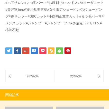
#ヘアサロン#まつ毛パーマ#お顔剃り#ヘッドスパ#オーガニック
#美容室jinno#多治見美容室#女性限定シェービング#シェービン
グ#香草カラー#SBCカット#小顔補正立体カット#まつ毛パーマ#
メンズカット#シャンプー#シャンプープロ#多治見ヘアサロン#
柿渋石鹸
関連記事