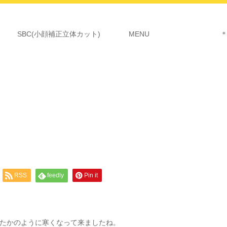
SBC(小顔補正立体カット)
MENU ＊詳細につ
RSS
feedly
Pin it
たかのように寒くなって来ましたね。