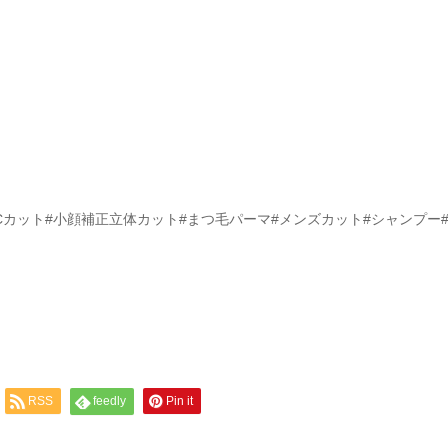
Cカット#小顔補正立体カット#まつ毛パーマ#メンズカット#シャンプー
RSS
feedly
Pin it