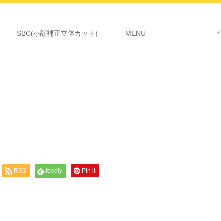
SBC(小顔補正立体カット)
MENU ＊詳細につ
RSS
feedly
Pin it