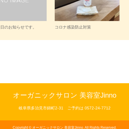
業日のお知らせです。
コロナ感染防止対策
オーガニックサロン 美容室Jinno
岐阜県多治見市錦町2-31
ご予約は 0572-24-7712
Copyright
©
オーガニックサロン 美容室Jinno
. All Rights Reserved.