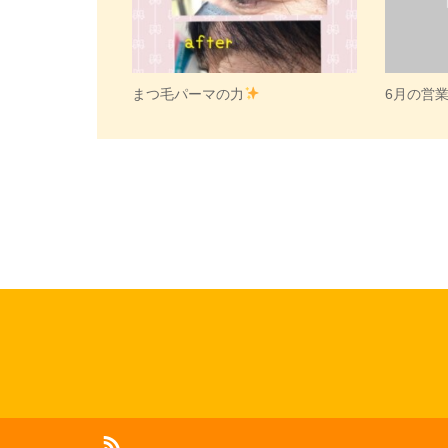
まつ毛パーマの力
6月の営
RSS