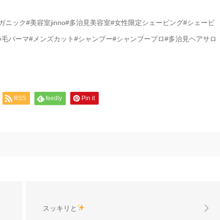
ニック#美容室jinno#多治見美容室#女性限定シェービング#シェービ
つ毛パーマ#メンズカット#シャンプー#シャンプープロ#多治見ヘアサロ
RSS
feedly
Pin it
スッキリと