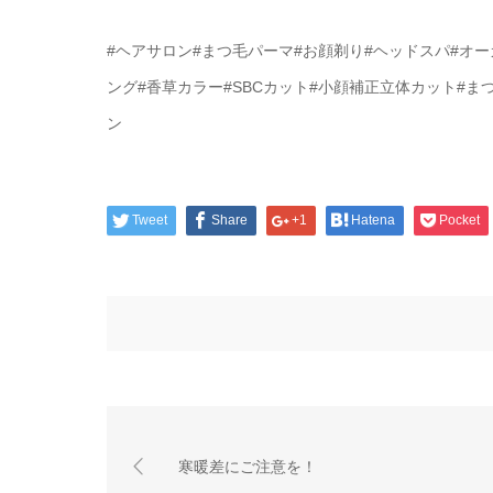
#ヘアサロン#まつ毛パーマ#お顔剃り#ヘッドスパ#オーガ
ング#香草カラー#SBCカット#小顔補正立体カット#ま
ン
Tweet
Share
+1
Hatena
Pocket
寒暖差にご注意を！