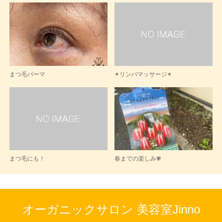
まつ毛パーマ
✴︎リンパマッサージ✴︎
まつ毛にも！
春までの楽しみ✾
オーガニックサロン 美容室Jinno