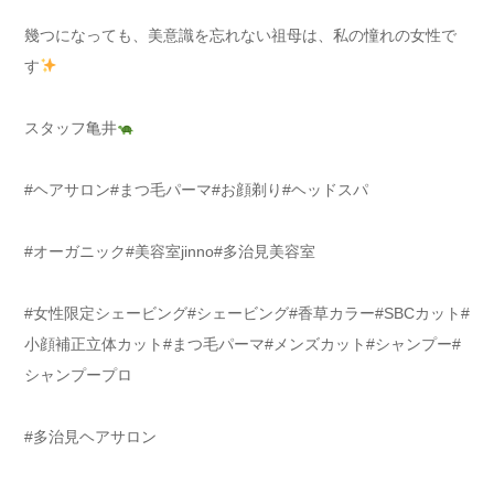
幾つになっても、美意識を忘れない祖母は、私の憧れの女性で
す
スタッフ亀井
#ヘアサロン#まつ毛パーマ#お顔剃り#ヘッドスパ
#オーガニック#美容室jinno#多治見美容室
#女性限定シェービング#シェービング#香草カラー#SBCカット#
小顔補正立体カット#まつ毛パーマ#メンズカット#シャンプー#
シャンプープロ
#多治見ヘアサロン