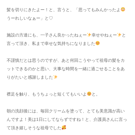
髪を切りにきたよー！と、言うと、「思ってもみんかったよ
うーれしいなぁー」と♡
施設の方達にも、一子さん良かったねぇー
幸せやねぇー
と
言って頂き、私まで幸せな気持ちになりました
不謹慎だとは思うのですが、あと何回こうやって祖母の髪をカ
ットできるのかと思い、大事な時間を一緒に過ごせることをあ
りがたいと感謝しました
襟足を触り、もうちょっと短くてもいいよ
と。
朝の洗顔後には、毎回クリームを塗って、とても美意識が高い
んですよ！美は1日にしてならずですね！と、介護員さんに言っ
て頂き嬉しそうな祖母でした